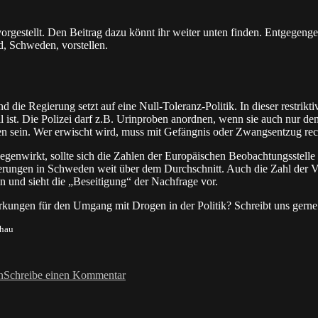
gestellt. Den Beitrag dazu könnt ihr weiter unten finden. Entgegenges
d, Schweden, vorstellen.
ie Regierung setzt auf eine Null-Toleranz-Politik. In dieser restrikti
l ist. Die Polizei darf z.B. Urinproben anordnen, wenn sie auch nur d
ein. Wer erwischt wird, muss mit Gefängnis oder Zwangsentzug rechne
egenwirkt, sollte sich die Zahlen der Europäischen Beobachtungsstell
erungen in Schweden weit über dem Durchschnitt. Auch die Zahl der Ve
 und sieht die „Beseitigung“ der Nachfrage vor.
merkungen für den Umgang mit Drogen in der Politik? Schreibt uns gern
chau
zu
Die
n
Schreibe einen Kommentar
Drogenpolitik
in
Schweden