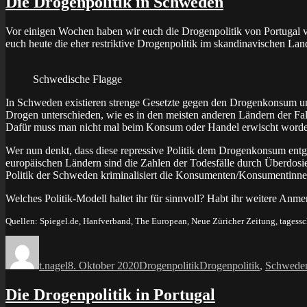
Die Drogenpolitik in Schweden
Vor einigen Wochen haben wir euch die Drogenpolitik von Portugal vor
euch heute die eher restriktive Drogenpolitik im skandinavischen Lan
Schwedische Flagge
In Schweden existieren strenge Gesetzte gegen den Drogenkonsum und d
Drogen unterschieden, wie es in den meisten anderen Ländern der Fal
Dafür muss man nicht mal beim Konsum oder Handel erwischt worden s
Wer nun denkt, dass diese repressive Politik dem Drogenkonsum entg
europäischen Ländern sind die Zahlen der Todesfälle durch Überdosi
Politik der Schweden kriminalisiert die Konsumenten/Konsumentinnen
Welches Politik-Modell haltet ihr für sinnvoll? Habt ihr weitere An
Quellen: Spiegel.de, Hanfverband, The European, Neue Züricher Zeitung, tagess
Autor
Veröffentlicht
Kategorien
Schlagwörter
am
t.nagel
8. Oktober 2020
Drogenpolitik
Drogenpolitik
,
Schwede
Die Drogenpolitik in Portugal