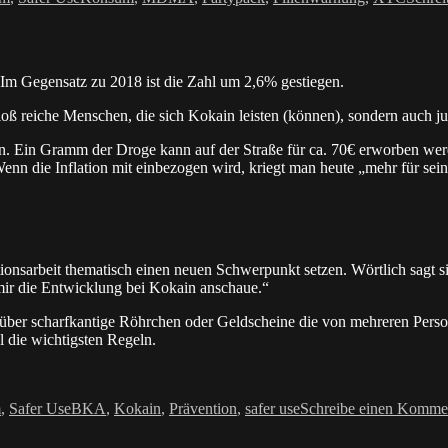
m Gegensatz zu 2018 ist die Zahl um 2,6% gestiegen.
loß reiche Menschen, die sich Kokain leisten (können), sondern auch j
ieben. Ein Gramm der Droge kann auf der Straße für ca. 70€ erworben w
Wenn die Inflation mit einbezogen wird, kriegt man heute „mehr für sei
nsarbeit thematisch einen neuen Schwerpunkt setzen. Wörtlich sagt si
mir die Entwicklung bei Kokain anschaue.“
a über scharfkantige Röhrchen oder Geldscheine die von mehreren Pers
 die wichtigsten Regeln.
Schlagwörter
m
,
Safer Use
BKA
,
Kokain
,
Prävention
,
safer use
Schreibe einen Komme