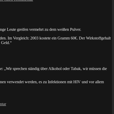
ich
da
eigentlich?
unge Leute greifen vermehrt zu dem weißen Pulver.
erden. Im Vergleich: 2003 kostete ein Gramm 60€. Der Wirkstoffgehalt
n Geld.“
e: „Wir sprechen ständig über Alkohol oder Tabak, wir müssen die
onen verwendet werden, es zu Infektionen mit HIV und vor allem
zu
Kokainkonsum
ntar
steigt
in
Deutschland