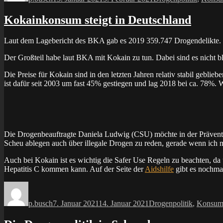
Kokainkonsum steigt in Deutschland
Laut dem Lagebericht des BKA gab es 2019 359.747 Drogendelikte. I
Der Großteil habe laut BKA mit Kokain zu tun. Dabei sind es nicht b
Die Preise für Kokain sind in den letzten Jahren relativ stabil gebl
ist dafür seit 2003 um fast 45% gestiegen und lag 2018 bei ca. 78%. 
Die Drogenbeauftragte Daniela Ludwig (CSU) möchte in der Präventio
Scheu ablegen auch über illegale Drogen zu reden, gerade wenn ich 
Auch bei Kokain ist es wichtig die Safer Use Regeln zu beachten, d
Hepatitis C kommen kann. Auf der Seite der
Aidshilfe
gibt es nochmal
Autor
Veröffentlicht
Kategorien
am
p.busch
7. Januar 2021
14. Januar 2021
Drogenpolitik
,
Konsu