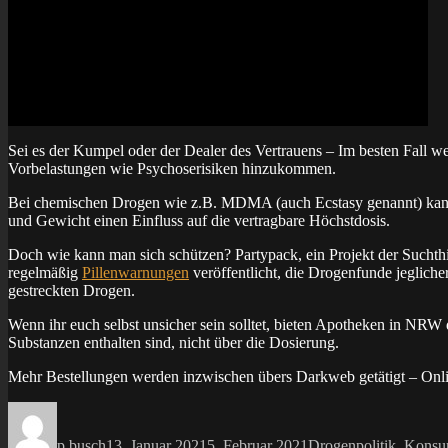
Sei es der Kumpel oder der Dealer des Vertrauens – Im besten Fall w
Vorbelastungen wie Psychoserisiken hinzukommen.
Bei chemischen Drogen wie z.B. MDMA (auch Ecstasy genannt) kann
und Gewicht einen Einfluss auf die vertragbare Höchstdosis.
Doch wie kann man sich schützen? Partypack, ein Projekt der Sucht
regelmäßig
Pillenwarnungen
veröffentlicht, die Drogenfunde jeglich
gestreckten Drogen.
Wenn ihr euch selbst unsicher sein solltet, bieten Apotheken in NRW 
Substanzen enthalten sind, nicht über die Dosierung.
Mehr Bestellungen werden inzwischen übers Darkweb getätigt – Onlin
Autor
Veröffentlicht
Kategorien
am
p.busch
13. Januar 2021
5. Februar 2021
Drogenpolitik
,
Kons