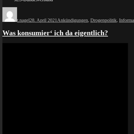
Autor
Veröffentlicht
Kategorien
am
t.nagel
28. April 2021
Ankündigungen
,
Drogenpolitik
,
Informa
Was konsumier‘ ich da eigentlich?