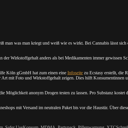
eiß man was man kriegt und weiß wie es wirkt. Bei Cannabis lässt sich
 der Wirkstoffgehalt anders als bei Medikamenten immer gewissen S
hilfe Köln gGmbH hat zum einen eine
Infoseite
zu Ecstasy erstellt, die
er Art mit Foto und Wirkstoffgehalt zeigen. Dies hilft Konsumentinnen 
die Möglichkeit anonym Drogen testen zu lassen. Pro Substanz kostet di
eshops mit Versand im neutralen Paket bis vor die Haustür. Über die
Schlagwörter
um
,
Safer Use
Konsum
,
MDMA
,
Partypack
,
Pillenwarnung
,
XTC
Schre