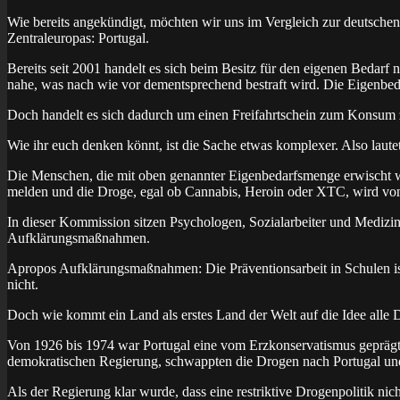
Wie bereits angekündigt, möchten wir uns im Vergleich zur deutschen
Zentraleuropas: Portugal.
Bereits seit 2001 handelt es sich beim Besitz für den eigenen Bedarf
nahe, was nach wie vor dementsprechend bestraft wird. Die Eigenbeda
Doch handelt es sich dadurch um einen Freifahrtschein zum Konsum z
Wie ihr euch denken könnt, ist die Sache etwas komplexer. Also laute
Die Menschen, die mit oben genannter Eigenbedarfsmenge erwischt
melden und die Droge, egal ob Cannabis, Heroin oder XTC, wird von d
In dieser Kommission sitzen Psychologen, Sozialarbeiter und Medizin
Aufklärungsmaßnahmen.
Apropos Aufklärungsmaßnahmen: Die Präventionsarbeit in Schulen ist in
nicht.
Doch wie kommt ein Land als erstes Land der Welt auf die Idee alle 
Von 1926 bis 1974 war Portugal eine vom Erzkonservatismus geprägte
demokratischen Regierung, schwappten die Drogen nach Portugal un
Als der Regierung klar wurde, dass eine restriktive Drogenpolitik n