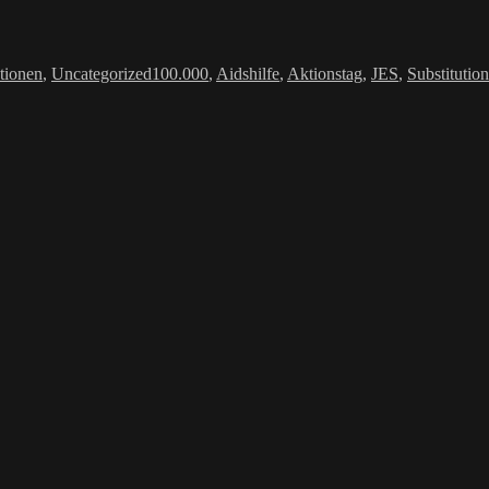
Schlagwörter
tionen
,
Uncategorized
100.000
,
Aidshilfe
,
Aktionstag
,
JES
,
Substitution