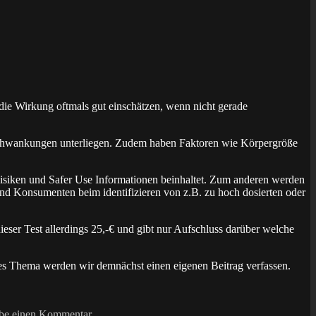
 die Wirkung oftmals gut einschätzen, wenn nicht gerade
chwankungen unterliegen. Zudem haben Faktoren wie Körpergröße
 Risiken und Safer Use Informationen beinhaltet. Zum anderen werden
und Konsumenten beim identifizieren von z.B. zu hoch dosierten oder
eser Test allerdings 25,-€ und gibt nur Aufschluss darüber welche
ses Thema werden wir demnächst einen eigenen Beitrag verfassen.
zu
Was
ibe einen Kommentar
konsumier‘