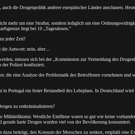
, auch die Drogenpolitik anderer europäischer Länder anschauen. Heut
 nicht mehr um eine Straftat, sondern lediglich um eine Ordnungswidrig
rfsgrenze liegt bei 10 „Tagesdosen.“
u jeder Zeit?
t die Antwort: nein, aber…
 werden, müssen sich bei der „Kommission zur Vermeidung des Drogen
er Polizei konfisziert.
er, die eine Analyse der Problematik des Betroffenen vornehmen und w
 Portugal ein fester Bestandteil des Lehrplans. In Deutschland wird au
Drogen zu entkriminalisieren?
 Militärdiktatur. Westliche Einflüsse waren so gut wie keine vorhand
d gerade harte Drogen wurden viel von der Bevölkerung konsumiert.
icht dazu beiträgt, den Konsum der Menschen zu senken, empfahl eine 