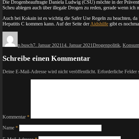
Die Drogenbeauftragte Daniela Ludwig (CSU) möchte in der Präventio
Scheu ablegen auch über illegale Drogen zu reden, gerade wenn ich 
Auch bei Kokain ist es wichtig die Safer Use Regeln zu beachten, d
Hepatitis C kommen kann. Auf der Seite der
Aidshilfe
gibt es nochmal
Autor
Veröffentlicht
Kategorien
am
p.busch
7. Januar 2021
14. Januar 2021
Drogenpolitik
,
Konsu
Schreibe einen Kommentar
Deine E-Mail-Adresse wird nicht veröffentlicht.
Erforderliche Felder 
Kommentar
*
Name
*