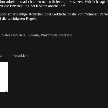
nsarbeit thematisch einen neuen Schwerpunkt setzen. Wörtlich sagt si
mir die Entwicklung bei Kokain anschaue.“
a über scharfkantige Röhrchen oder Geldscheine die von mehreren Pers
 die wichtigsten Regeln.
Schlagwörter
m
,
Safer Use
BKA
,
Kokain
,
Prävention
,
safer use
sind mit
*
markiert