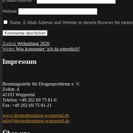
E-Mail-Adresse
*
Website
Name, E-Mail-Adresse und Website in diesem Browser für meine
Beitragsnavigation
Vorheriger
Zurück
Weltaidstag 2020
Nächster
Beitrag:
Weiter
Was konsumier‘ ich da eigentlich?
Beitrag:
Impressum
Beratungsstelle für Drogenprobleme e. V.
Zollstr. 4
42103 Wuppertal
Telefon: +49 202 69 75 81-0
Fax: +49 202 69 75 81-21
www.drogenberatung-wuppertal.de
info@drogenberatung-w
uppertal.de