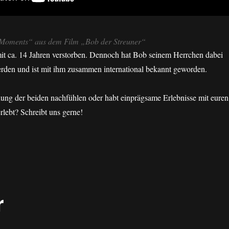
e Moments“ aus dem Film „Bob der Streuner“
mit ca. 14 Jahren verstorben. Dennoch hat Bob seinem Herrchen dabei
erden und ist mit ihm zusammen international bekannt geworden.
hung der beiden nachfühlen oder habt einprägsame Erlebnisse mit euren
rlebt? Schreibt uns gerne!
r