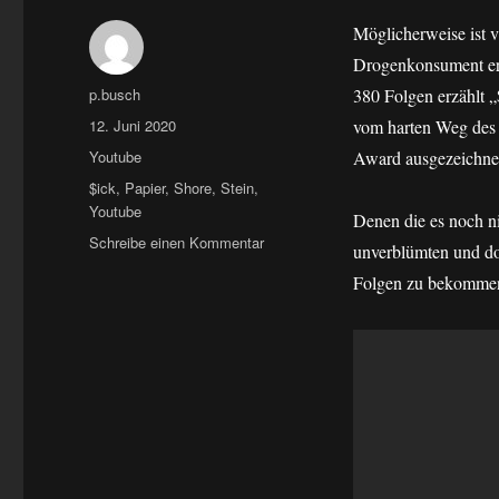
Möglicherweise ist v
Drogenkonsument erz
Autor
p.busch
380 Folgen erzählt „
Veröffentlicht
12. Juni 2020
vom harten Weg des
am
Kategorien
Youtube
Award ausgezeichnet
Schlagwörter
$ick
,
Papier
,
Shore
,
Stein
,
Youtube
Denen die es noch n
zu
Schreibe einen Kommentar
unverblümten und do
Shore,
Folgen zu bekomme
Stein,
Papier