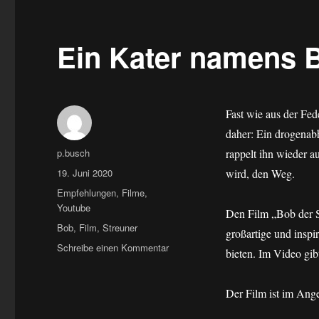
Ein Kater namens 
Fast wie aus der Fe
daher: Ein drogenabh
Autor
p.busch
rappelt ihn wieder a
Veröffentlicht
19. Juni 2020
wird, den Weg.
am
Kategorien
Empfehlungen
,
Filme
,
Youtube
Den Film „Bob der S
Schlagwörter
Bob
,
Film
,
Streuner
großartige und inspi
zu
Schreibe einen Kommentar
bieten. Im Video gib
Ein
Kater
namens
Der Film ist im Ange
Bob