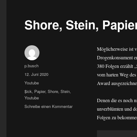
Shore, Stein, Papie
Möglicherweise ist v
Drogenkonsument erz
Autor
p.busch
380 Folgen erzählt „
Veröffentlicht
12. Juni 2020
vom harten Weg des
am
Kategorien
Youtube
Award ausgezeichnet
Schlagwörter
$ick
,
Papier
,
Shore
,
Stein
,
Youtube
Denen die es noch n
zu
Schreibe einen Kommentar
unverblümten und do
Shore,
Folgen zu bekomme
Stein,
Papier