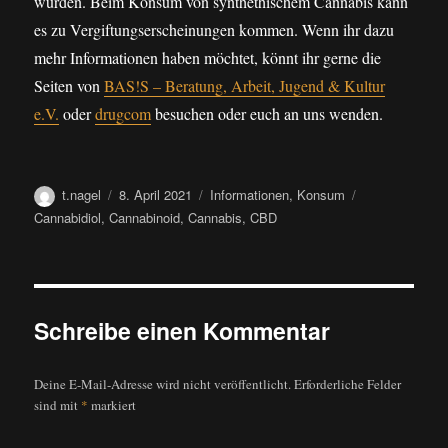
wurden. Beim Konsum von synthethischem Cannabis kann
es zu Vergiftungserscheinungen kommen. Wenn ihr dazu
mehr Informationen haben möchtet, könnt ihr gerne die
Seiten von
BAS!S – Beratung, Arbeit, Jugend & Kultur
e.V.
oder
drugcom
besuchen oder euch an uns wenden.
Autor
Veröffentlicht
Kategorien
Schlagwörter
t.nagel
8. April 2021
Informationen
,
Konsum
am
Cannabidiol
,
Cannabinoid
,
Cannabis
,
CBD
Schreibe einen Kommentar
Deine E-Mail-Adresse wird nicht veröffentlicht.
Erforderliche Felder
sind mit
*
markiert