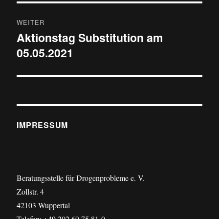
WEITER
Aktionstag Substitution am
Nächster
05.05.2021
Beitrag:
IMPRESSUM
Beratungsstelle für Drogenprobleme e. V.
Zollstr. 4
42103 Wuppertal
Telefon: +49 202 69 75 81-0