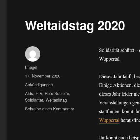
Weltaidstag 2020
Solidarität schützt –
Wuppertal.
Autor
t.nagel
Veröffentlicht
17. November 2020
Dieses Jahr läuft, b
am
Kategorien
Ankündigungen
Einige Aktionen, die
Schlagwörter
Aids
,
HIV
,
Rote Schleife
,
dieses Jahr leider n
Solidarität
,
Weltaidstag
Veranstaltungen gen
zu
Schreibe einen Kommentar
stattfinden, könnt ihr
Weltaidstag
Wuppertal
herausfin
2020
Ihr könnt euch beisp